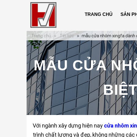
TRANG CHỦ
SẢN P
Trang chủ
Tin tức
mẫu cửa nhôm xingfa dành c
MẪU CỬA NH
BIỆ
Với ngành xây dựng hiện nay
cửa nhôm xi
trình chất lượng và đẹp, không những các