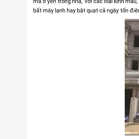
mà ở yên trong nhà, với các loại kính màu,
bất máy lạnh hay bật quạt cả ngày tốn điệ