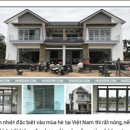
nhiệt đặc biệt vào mùa hè tại Việt Nam thì rất nóng, n