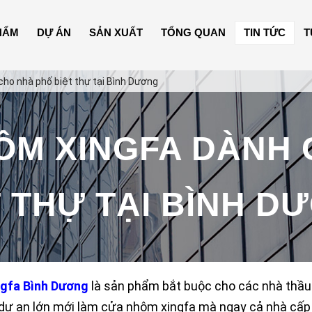
HẨM
DỰ ÁN
SẢN XUẤT
TỔNG QUAN
TIN TỨC
T
ho nhà phố biệt thự tại Bình Dương
ÔM XINGFA DÀNH 
T THỰ TẠI BÌNH D
ngfa Bình Dương
là sản phẩm bắt buộc cho các nhà thầ
 dự an lớn mới làm cửa nhôm xingfa mà ngay cả nhà cấp 