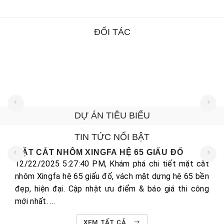
ĐỐI TÁC
Công Ty TNHH Dệt Nhuộm Nam Phương
Chủ đầu tư:
Công Ty TNHH Dệt Nhuộm Nam Phương
DỰ ÁN TIÊU BIỂU
TIN TỨC NỔI BẬT
MẶT CẮT NHÔM XINGFA HỆ 65 GIẤU ĐỐ
12/22/2025 5:27:40 PM, Khám phá chi tiết mặt cắt
nhôm Xingfa hệ 65 giấu đố, vách mặt dựng hệ 65 bền
đẹp, hiện đại. Cập nhật ưu điểm & báo giá thi công
mới nhất. ...
XEM TẤT CẢ