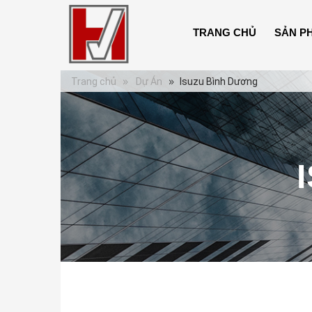
TRANG CHỦ
SẢN P
Trang chủ
Dự Án
Isuzu Bình Dương