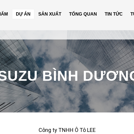
HẨM
DỰ ÁN
SẢN XUẤT
TỔNG QUAN
TIN TỨC
T
ISUZU BÌNH DƯƠN
Công ty TNHH Ô Tô LEE