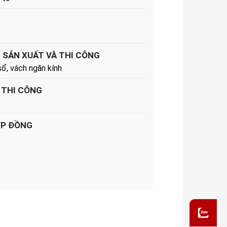
 SẢN XUẤT VÀ THI CÔNG
sổ, vách ngăn kính
 THI CÔNG
ỢP ĐỒNG