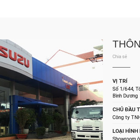
THÔN
Chia sẻ
VỊ TRÍ
Số 1/644, Tổ
Bình Dương
CHỦ ĐẦU 
Công ty TN
LOẠI HÌNH
Showroom ô