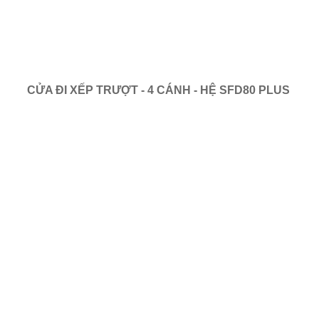
CỬA ĐI XẾP TRƯỢT - 4 CÁNH - HỆ SFD80 PLUS