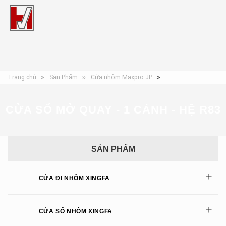
Trang chủ
Sản Phẩm
Cửa nhôm Maxpro.JP
Cửa sổ mở quay - 1 c
CỬA SỔ MỞ QUAY - 1 CÁNH - HỆ R83
SẢN PHẨM
CỬA ĐI NHÔM XINGFA
CỬA SỔ NHÔM XINGFA