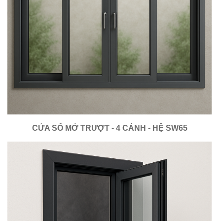
CỬA SỔ MỞ TRƯỢT - 4 CÁNH - HỆ SW65