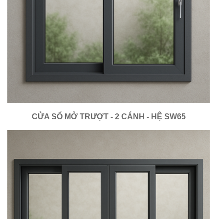
CỬA SỔ MỞ TRƯỢT - 2 CÁNH - HỆ SW65