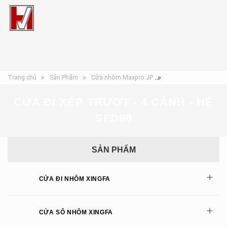
Trang chủ
Sản Phẩm
Cửa nhôm Maxpro.JP
Cửa đi xếp trượt - 4 c
CỬA ĐI XẾP TRƯỢT - 4 CÁNH - HỆ
SFD80
SẢN PHẨM
CỬA ĐI NHÔM XINGFA
CỬA SỔ NHÔM XINGFA