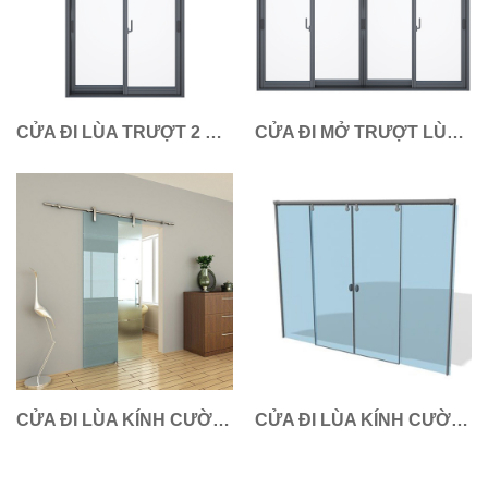
CỬA ĐI LÙA TRƯỢT 2 CÁNH NHÔM XINGFA
CỬA ĐI MỞ TRƯỢT LÙA 4 CÁNH NHÔM XINGFA
CỬA ĐI LÙA KÍNH CƯỜNG LỰC 1 CÁNH
CỬA ĐI LÙA KÍNH CƯỜNG LỰC 2 CÁNH