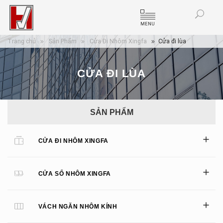
MENU
Trang chủ
Sản Phẩm
Cửa Đi Nhôm Xingfa
Cửa đi lùa
CỬA ĐI LÙA
SẢN PHẨM
CỬA ĐI NHÔM XINGFA
CỬA SỔ NHÔM XINGFA
VÁCH NGĂN NHÔM KÍNH