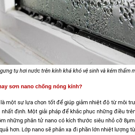
gưng tụ hơi nước trên kính khá khó vệ sinh và kém thẩm 
 hay sơn nano chống nóng kính?
là một sự lựa chọn tốt để giúp giảm nhiệt độ từ môi tr
hất định. Một giải pháp để khắc phục những điều trên
ồm những phân tử nano có kích thước siêu nhỏ cỡ 8µm 
 quả hơn. Lớp nano sẽ phản xạ đi phần lớn nhiệt lượng từ 