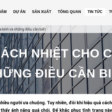
HẨM
DỰ ÁN
SẢN XUẤT
TỔNG QUAN
TIN TỨC
T
 kính và những điều cần biết
CÁCH NHIỆT CHO C
ỮNG ĐIỀU CẦN B
iều người ưa chuộng. Tuy nhiên, đôi khi hiệu quả các
thấy ánh nắng quá chói. Để khắc phục tình trạng nà