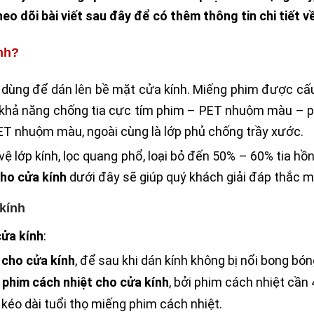
eo dõi bài viết sau đây để có thêm thông tin chi tiết 
nh?
 dùng để dán lên bề mặt cửa kính. Miếng phim được cấu
 khả năng chống tia cực tím phim – PET nhuộm màu – ph
 PET nhuộm màu, ngoài cùng là lớp phủ chống trầy xước.
 lớp kính, lọc quang phổ, loại bỏ đến 50% – 60% tia hồn
cho cửa kính
dưới đây sẽ giúp quý khách giải đáp thắc 
 kính
cửa kính
:
 cho cửa kính
, để sau khi dán kính không bị nổi bong bón
 phim cách nhiệt cho cửa kính
, bởi phim cách nhiệt cần 
kéo dài tuổi thọ miếng phim cách nhiệt.