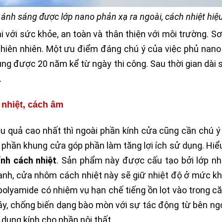
 ánh sáng được lớp nano phản xạ ra ngoài, cách nhiệt hiệ
 với sức khỏe, an toàn và thân thiện với môi trường. S
i thiên nhiên. Một ưu điểm đáng chú ý của việc phủ nan
dụng được 20 năm kể từ ngày thi công. Sau thời gian dài 
.
nhiệt, cách âm
ệu quả cao nhất thì ngoài phần kính cửa cũng cần chú 
m phần khung cửa góp phần làm tăng lợi ích sử dụng. Hiể
nh cách nhiệt
. Sản phẩm này được cấu tạo bởi lớp nh
 lạnh, cửa nhôm cách nhiệt này sẽ giữ nhiệt độ ở mức k
polyamide có nhiệm vụ hạn chế tiếng ồn lọt vào trong c
y, chống biến dạng bào mòn với sự tác động từ bên ngo
 dụng kính cho phần nội thất.