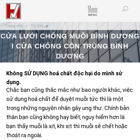
MENU
Trang chủ
Tin tức
Cửa lưới chống muỗi Bình Dương I cửa chống côn 
CỬA LƯỚI CHỐNG MUỖI BÌNH DƯƠNG
I CỬA CHỐNG CÔN TRÙNG BÌNH
DƯƠNG
Không SỬ DỤNG hoá chất độc hại do mình sử
dụng.
Chắc bạn cũng thắc mắc như bao người khác, việc
sử dụng hoá chất để duyệt muỗi tức thì là một
trong những nguyên nhân gây ung thư. Chính bản
thân bạn cũng không hay biết, nguy hiểm hơn là
bạn thấy muỗi là xịt, khi xịt thì muỗi sẽ chết hoặc
thoát ra ngoài.