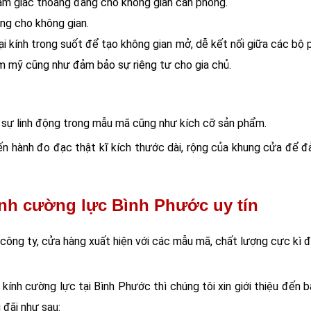
 cảm giác thoáng đãng cho không gian căn phòng.
ang cho không gian.
i kính trong suốt để tạo không gian mở, dễ kết nối giữa các bộ p
ẩm mỹ cũng như đảm bảo sự riêng tư cho gia chủ.
 sự linh động trong mẫu mã cũng như kích cỡ sản phẩm.
ến hành đo đạc thật kĩ kích thước dài, rộng của khung cửa để 
ính cường lực Bình Phước uy tín
c công ty, cửa hàng xuất hiện với các mẫu mã, chất lượng cực kì 
ính cường lực tại Bình Phước thì chúng tôi xin giới thiệu đế
 đãi như sau: