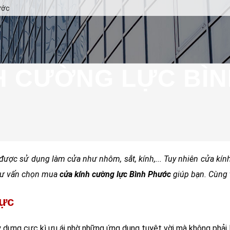
ước
H CƯỜNG LỰC BÌ
ệu được sử dụng làm cửa như nhôm, sắt, kính,... Tuy nhiên cửa kín
ẽ tư vấn chọn mua
cửa kính cường lực Bình Phước
giúp bạn. Cùng 
lực
 dựng cực kì ưu ái nhờ những ứng dụng tuyệt vời mà không phải l