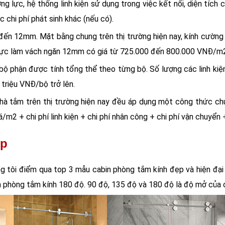
g lực, hệ thống linh kiện sử dụng trong việc kết nối, diện tích
 chi phí phát sinh khác (nếu có).
đến 12mm. Mặt bằng chung trên thị trường hiện nay, kính cườn
 lực làm vách ngăn 12mm có giá từ 725.000 đến 800.000 VNĐ/m
c bộ phận được tính tổng thể theo từng bộ. Số lượng các linh kiệ
 triệu VNĐ/bộ trở lên.
 nhà tắm trên thị trường hiện nay đều áp dụng một công thức chun
/m2 + chi phí linh kiện + chi phí nhân công + chi phí vận chuyển +
ẹp
úng tôi điểm qua top 3 mẫu cabin phòng tắm kính đẹp và hiện đ
n phòng tắm kính 180 độ. 90 độ, 135 độ và 180 độ là độ mở của c