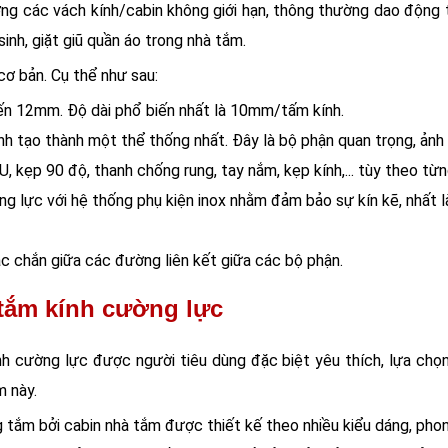
ợng các vách kính/cabin không giới hạn, thông thường dao độn
inh, giặt giũ quần áo trong nhà tắm.
ơ bản. Cụ thể như sau:
ến 12mm. Độ dài phổ biến nhất là 10mm/tấm kính.
ính tạo thành một thể thống nhất. Đây là bộ phận quan trọng, ản
, kẹp 90 độ, thanh chống rung, tay nắm, kẹp kính,... tùy theo từn
ng lực với hệ thống phụ kiện inox nhằm đảm bảo sự kín kẽ, nhất l
c chắn giữa các đường liên kết giữa các bộ phận.
 tắm kính cường lực
h cường lực được người tiêu dùng đặc biệt yêu thích, lựa chọn
m này.
 tắm bởi cabin nhà tắm được thiết kế theo nhiều kiểu dáng, ph