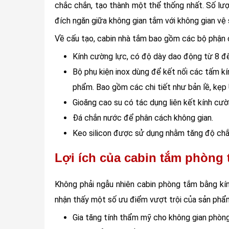
chắc chắn, tạo thành một thể thống nhất. Số lư
đích ngăn giữa không gian tắm với không gian vệ s
Về cấu tạo, cabin nhà tắm bao gồm các bộ phận c
Kính cường lực, có độ dày dao động từ 8 đ
Bộ phụ kiện inox dùng để kết nối các tấm k
phẩm. Bao gồm các chi tiết như bản lề, kẹp U
Gioăng cao su có tác dụng liên kết kính cườ
Đá chắn nước để phân cách không gian.
Keo silicon được sử dụng nhằm tăng độ chắ
Lợi ích của cabin tắm phòng
Không phải ngẫu nhiên cabin phòng tắm bằng kín
nhận thấy một số ưu điểm vượt trội của sản phẩ
Gia tăng tính thẩm mỹ cho không gian phòng