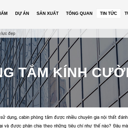
HẨM
DỰ ÁN
SẢN XUẤT
TỔNG QUAN
TIN TỨC
T
 lực đẹp
NG TẮM KÍNH CƯỜ
 sử dụng, cabin phòng tắm được nhiều chuyên gia nội thất đánh 
ại và được phân chia theo những tiêu chí như thế nào? Đâu mà