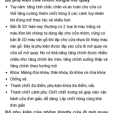
Bộ phụ kiện cửa nhôm Xingfa mở quay
Tay nắm: tăng tính chắc chắn và an toàn cho cửa có
thể tăng cường thêm chốt hông ở các cánh tuy nhiên
khi đóng mở thao tác sẽ nhiều hơn.
Bản lề 3D: hiện nay thường có 2 loại là màu trắng và
màu đen khi chúng ta dùng lắp cho cửa nhôm, cũng có
bản lề 3D màu vân gỗ khi lắp cho cửa nhựa lõi thép màu
vân gỗ. Đây là phụ kiện được lắp vào cửa đi mở quay và
cửa sổ mở quay. Nó có khả năng tăng chỉnh được nhiều
chiều như tăng chỉnh lên trên, tăng chỉnh xuống thấp và
tăng chỉnh theo hướng mở.
Khóa: Miệng đón khóa, thân khóa, lõi khóa và chìa khóa:
Chống xệ
Thanh chốt đa điểm, phụ kiện khóa đa điểm, vấu
Thanh chốt cánh phụ: Chốt chất lượng sẽ giúp việc vận
hành cửa đơn giản, dễ dàng. Lắp chốt hông cũng khá
đơn giản.
Bộ phụ kiện cửa nhôm Xingfa cửa đi mở quay