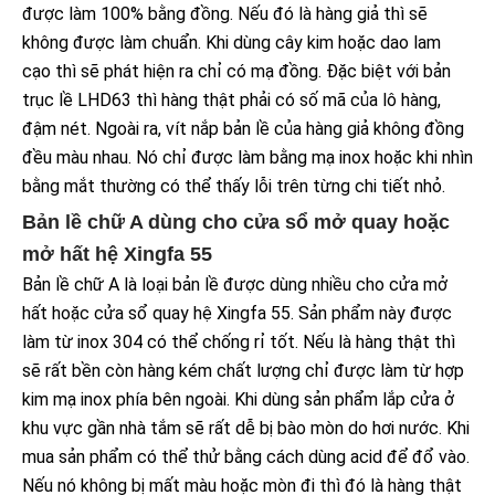
được làm 100% bằng đồng. Nếu đó là hàng giả thì sẽ
không được làm chuẩn. Khi dùng cây kim hoặc dao lam
cạo thì sẽ phát hiện ra chỉ có mạ đồng. Đặc biệt với bản
trục lề LHD63 thì hàng thật phải có số mã của lô hàng,
đậm nét. Ngoài ra, vít nắp bản lề của hàng giả không đồng
đều màu nhau. Nó chỉ được làm bằng mạ inox hoặc khi nhìn
bằng mắt thường có thể thấy lỗi trên từng chi tiết nhỏ.
Bản lề chữ A dùng cho cửa sổ mở quay hoặc
mở hất hệ Xingfa 55
Bản lề chữ A là loại bản lề được dùng nhiều cho cửa mở
hất hoặc cửa sổ quay hệ Xingfa 55. Sản phẩm này được
làm từ inox 304 có thể chống rỉ tốt. Nếu là hàng thật thì
sẽ rất bền còn hàng kém chất lượng chỉ được làm từ hợp
kim mạ inox phía bên ngoài. Khi dùng sản phẩm lắp cửa ở
khu vực gần nhà tắm sẽ rất dễ bị bào mòn do hơi nước. Khi
mua sản phẩm có thể thử bằng cách dùng acid để đổ vào.
Nếu nó không bị mất màu hoặc mòn đi thì đó là hàng thật