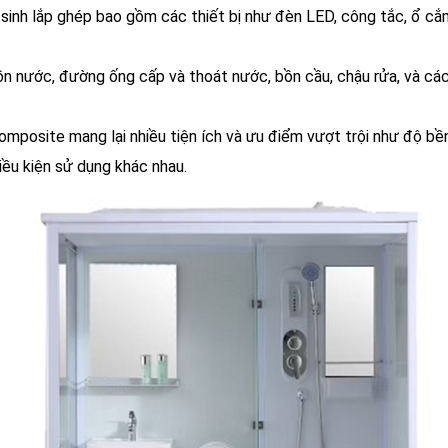
 sinh lắp ghép bao gồm các thiết bị như đèn LED, công tắc, ổ cắm
n nước, đường ống cấp và thoát nước, bồn cầu, chậu rửa, và c
omposite mang lại nhiều tiện ích và ưu điểm vượt trội như độ bền
iều kiện sử dụng khác nhau.