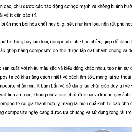
ền cao, chịu được các tác động cơ học mạnh và không bị ảnh hưởng
 và ít cần bảo trì.
bị ăn mòn bởi hóa chất hay bị gỉ sét như kim loại, nên rất phù h
 như bê tông hay kim loại, composite nhẹ hơn nhiều, giúp dễ dàng 
 lắp ghép bằng composite có thể được lắp đặt nhanh chóng và dễ
.
 sản xuất với nhiều màu sắc và kiểu dáng khác nhau, tạo nên sự 
posite có khả năng cách nhiệt và cách âm tốt, mang lại sự thoải
posite nhẵn mịn, ít bám bẩn và dễ dàng lau chùi, giúp duy trì vệ 
 vật liệu an toàn, không chứa các chất độc hại và không gây ản
 composite có giá thành hợp lý, mang lại hiệu quả kinh tế cao cho 
ằng composite ngày càng được ưa chuộng và sử dụng rộng rãi tr