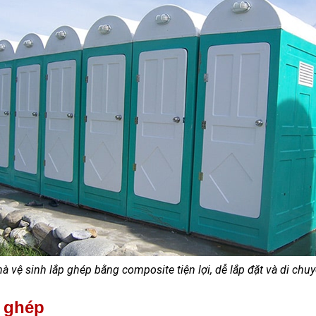
à vệ sinh lắp ghép bằng composite tiện lợi, dễ lắp đặt và di chu
p ghép