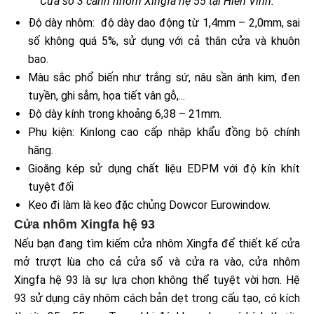
Cửa sổ 3 cánh nhôm Xingfa hệ 55 tại Hiền Vinh.
Độ dày nhôm: độ dày dao động từ 1,4mm – 2,0mm, sai
số không quá 5%, sử dụng với cả thân cửa và khuôn
bao.
Màu sắc phổ biến như trắng sứ, nâu sần ánh kim, đen
tuyền, ghi sẫm, họa tiết vân gỗ,...
Độ dày kính trong khoảng 6,38 – 21mm.
Phụ kiện: Kinlong cao cấp nhập khẩu đồng bộ chính
hãng.
Gioăng kép sử dụng chất liệu EDPM với độ kín khít
tuyệt đối
Keo đi làm là keo đặc chủng Dowcor Eurowindow.
Cửa nhôm Xingfa hệ 93
Nếu bạn đang tìm kiếm cửa nhôm Xingfa để thiết kế cửa
mở trượt lùa cho cả cửa sổ và cửa ra vào, cửa nhôm
Xingfa hệ 93 là sự lựa chọn không thể tuyệt vời hơn. Hệ
93 sử dụng cây nhôm cách bản dẹt trong cấu tạo, có kích