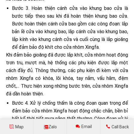
Bước 3. Hoàn thiện cánh cửa vào khung bao cửa là
bước tiếp theo sau khi đã hoàn thiện khung bao cửa.
Bước hoàn thiện cánh cửa bao gồm các công đoạn: lắp
bản lề cửa vào khung bao, lắp cánh cửa vào khung bao,
lắp kính vào khung cánh cửa và cuối cùng là lắp gioăng
để đảm bảo độ khít cho cửa nhôm Xingfa.
Khi đảm bảo gioăng đã được lắp khít, cửa nhôm hoạt động
trơn tru, mượt mà, hệ thống các phụ kiện được lắp một
cách đầy đủ. Thông thường, các phụ kiện đi kèm với cửa
nhôm Xingfa có khóa, lõi khóa, tay nắm, vấu hãm, đệm
chốt,... Thực hiện xong những bước trên, cửa nhôm Xingfa
đã dần hoàn thiện.
Bước 4. Xử lý chống thấm là công đoạn quan trọng để
đảm bảo cửa nhôm Xingfa hoạt động chắc chắn, bền bỉ
bất kể thời tiết mưa nắng thất thường. Công đoạn xử lý
chống thấm được thực hiện như sau: bơm keo bọt vào
Email
Map
Zalo
Call Back