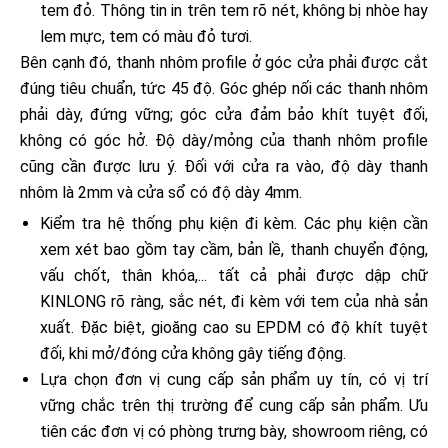
tem đỏ. Thông tin in trên tem rõ nét, không bị nhòe hay
lem mực, tem có màu đỏ tươi.
Bên cạnh đó, thanh nhôm profile ở góc cửa phải được cắt
đúng tiêu chuẩn, tức 45 độ. Góc ghép nối các thanh nhôm
phải dày, đứng vững; góc cửa đảm bảo khít tuyệt đối,
không có góc hở. Độ dày/mỏng của thanh nhôm profile
cũng cần được lưu ý. Đối với cửa ra vào, độ dày thanh
nhôm là 2mm và cửa sổ có độ dày 4mm.
Kiểm tra hệ thống phụ kiện đi kèm. Các phụ kiện cần
xem xét bao gồm tay cầm, bản lề, thanh chuyển động,
vấu chốt, thân khóa,... tất cả phải được dập chữ
KINLONG rõ ràng, sắc nét, đi kèm với tem của nhà sản
xuất. Đặc biệt, gioăng cao su EPDM có độ khít tuyệt
đối, khi mở/đóng cửa không gây tiếng động.
Lựa chọn đơn vị cung cấp sản phẩm uy tín, có vị trí
vững chắc trên thị trường để cung cấp sản phẩm. Ưu
tiên các đơn vị có phòng trưng bày, showroom riêng, có