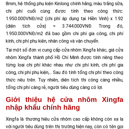
8mm, hệ thống phụ kiện Kinlong chính hãng; màu trắng sữa,
chi phí cuối cùng được tính theo công thức:
1.950.000VNĐ/m2 (chi phí áp dụng tại Hiền Vinh) x 1.92
(diện tích cửa) = 3.744.000VNĐ. Trong đó,
1.950.000VNĐ/m2 đã bao gồm chi phí gia công, chi phí
kính, chi phí phụ kiện, nhân công và vận chuyển.
Tại một số đơn vị cung cấp cửa nhôm Xingfa khác, giá cửa
nhôm Xingfa thành phố Hồ Chí Minh được tính riêng theo
từng loại chi phí khác nhau như chi phí kính, chi phí gia
công, chi phí phụ kiện,... Sau đó tính tổng chi phí theo công
thức nêu trên. Tuy nhiên, diện tích thi công càng nhiều,
tổng chi phí càng rẻ, người tiêu dùng càng có lợi.
Giới thiệu hệ cửa nhôm Xingfa
nhập khẩu chính hãng
Xingfa là thương hiệu cửa nhôm cao cấp không còn xa lạ
với người tiêu dùng trên thị trường hiện nay, còn có tên gọi