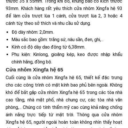
thước 35 x 55mm. Trong khi đó, khung bao có kích thước
93mm. Khách hàng rất yêu thích cửa nhôm Xingfa hệ 93
để làm cửa trượt lùa 1 cánh, cửa trượt lùa 2, 3 hoặc 4
cánh tùy theo sở thích và nhu cầu sử dụng.
Độ dày nhôm: 2,0mm.
Màu sắc bao gồm: trắng sứ, nâu sần, đen, ghi,...
Kính có độ dày dao động từ 6,38mm.
Phụ kiện: Kinlong, gioăng kép, keo được nhập khẩu
chính hãng, đồng bộ.
Cửa nhôm Xingfa hệ 65
Cuối cùng là cửa nhôm Xingfa hệ 65, thiết kế đặc trưng
cho các công trình có mặt kính bao phủ bên ngoài. Không
khó để bắt gặp cửa nhôm Xingfa hệ 65 trong các tòa nhà
cao tầng, nhà mặt phố, nhà chung cư, các tòa nhà văn
phòng,... Chúng có tính thẩm mỹ cao cùng khả năng chống
ánh nắng trực tiếp từ mặt trời. Thông qua cửa nhôm
Xingfa hệ 65, người ngoài hoàn toàn không nhìn thấy hoạt